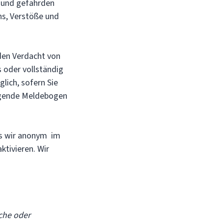
h und gefährden
uns, Verstöße und
den Verdacht von
 oder vollständig
lich, sofern Sie
olgende Meldebogen
as wir anonym im
ktivieren. Wir
che oder